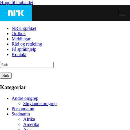
Hopp til innhaldet
NRK-språket
Ordbok
Meldingar
Råd og rettleiing
Få språkhjelp
Kontakt
Søk
Kategoriar
Andre omgrep
Støytande omgrep
Personnamn
Stadnamn
Afrika
Amerika
Asia