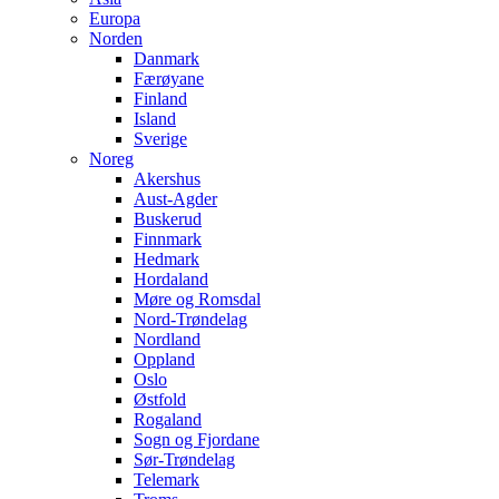
Europa
Norden
Danmark
Færøyane
Finland
Island
Sverige
Noreg
Akershus
Aust-Agder
Buskerud
Finnmark
Hedmark
Hordaland
Møre og Romsdal
Nord-Trøndelag
Nordland
Oppland
Oslo
Østfold
Rogaland
Sogn og Fjordane
Sør-Trøndelag
Telemark