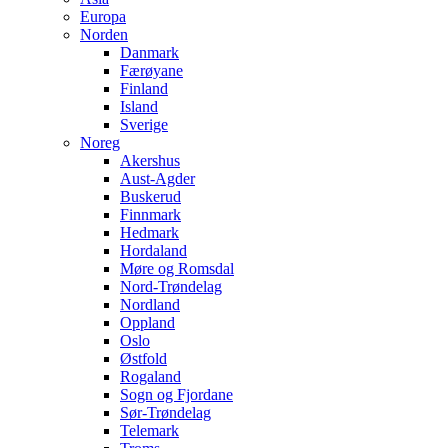
Europa
Norden
Danmark
Færøyane
Finland
Island
Sverige
Noreg
Akershus
Aust-Agder
Buskerud
Finnmark
Hedmark
Hordaland
Møre og Romsdal
Nord-Trøndelag
Nordland
Oppland
Oslo
Østfold
Rogaland
Sogn og Fjordane
Sør-Trøndelag
Telemark