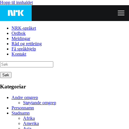
Hopp til innhaldet
NRK-språket
Ordbok
Meldingar
Råd og rettleiing
Få språkhjelp
Kontakt
Søk
Kategoriar
Andre omgrep
Støytande omgrep
Personnamn
Stadnamn
Afrika
Amerika
Asia