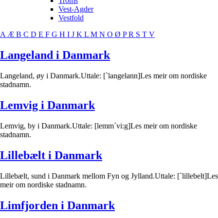
Troms
Vest-Agder
Vestfold
A
Æ
B
C
D
E
F
G
H
I
J
K
L
M
N
O
Ø
P
R
S
T
V
Langeland i Danmark
Langeland, øy i Danmark.Uttale: [`langelann]Les meir om nordiske
stadnamn.
Lemvig i Danmark
Lemvig, by i Danmark.Uttale: [lemm´vi:g]Les meir om nordiske
stadnamn.
Lillebælt i Danmark
Lillebælt, sund i Danmark mellom Fyn og Jylland.Uttale: [`lillebelt]Les
meir om nordiske stadnamn.
Limfjorden i Danmark