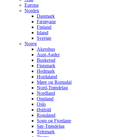
Europa
Norden
Danmark
Færøyane
Finland
Island
Sverige
Noreg
Akershus
Aust-Agder
Buskerud
Finnmark
Hedmark
Hordaland
Møre og Romsdal
Nord-Trøndelag
Nordland
Oppland
Oslo
Østfold
Rogaland
Sogn og Fjordane
Sør-Trøndelag
Telemark