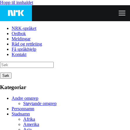
Hopp til innhaldet
NRK-språket
Ordbok
Meldingar
Råd og rettleiing
Få språkhjelp
Kontakt
Søk
Kategoriar
Andre omgrep
Støytande omgrep
Personnamn
Stadnamn
Afrika
Amerika
Asia