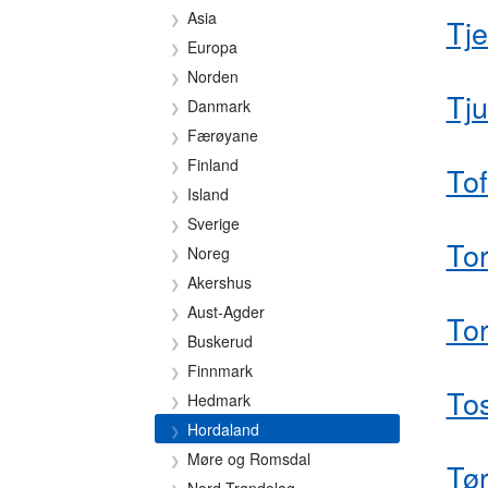
Asia
Tje
Europa
Norden
Tj
Danmark
Færøyane
Finland
Tof
Island
Sverige
To
Noreg
Akershus
Aust-Agder
Tor
Buskerud
Finnmark
To
Hedmark
Hordaland
Møre og Romsdal
Tø