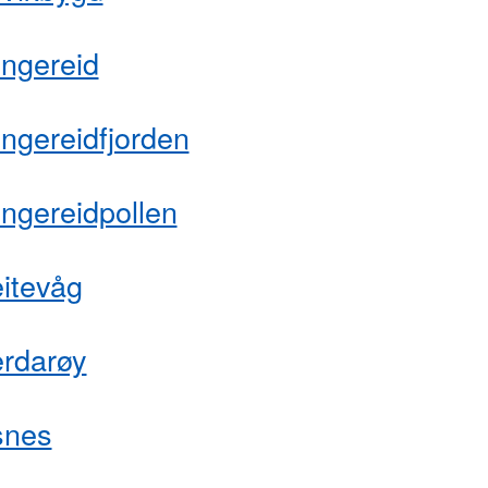
engereid
ngereidfjorden
ngereidpollen
itevåg
erdarøy
snes