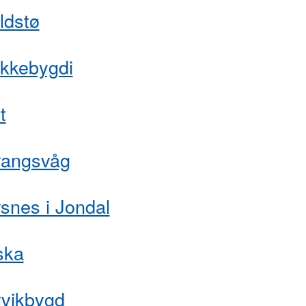
ldstø
ukkebygdi
t
rangsvåg
snes i Jondal
ska
rvikbygd