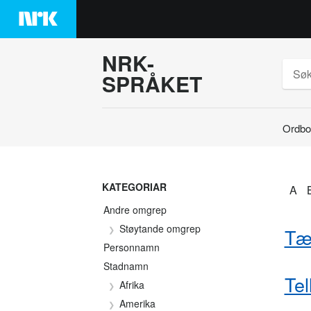
Hopp
til
innhaldet
NRK-
SPRÅKET
Ordbo
Søk
KATEGORIAR
A
Andre omgrep
Støytande omgrep
Tæ
Personnamn
Stadnamn
Tel
Afrika
Amerika