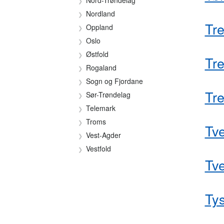
Nord-Trøndelag
Nordland
Tr
Oppland
Oslo
Østfold
Tre
Rogaland
Sogn og Fjordane
Tre
Sør-Trøndelag
Telemark
Troms
Tve
Vest-Agder
Vestfold
Tv
Ty