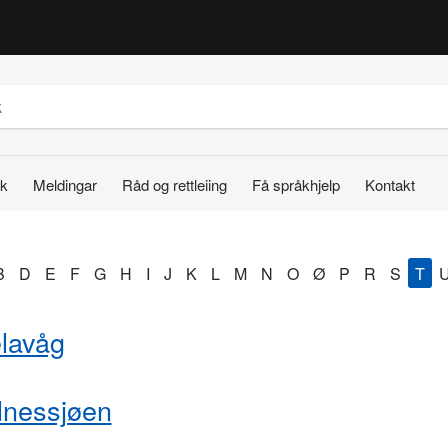
k
Meldingar
Råd og rettleiing
Få språkhjelp
Kontakt
B
D
E
F
G
H
I
J
K
L
M
N
O
Ø
P
R
S
T
lavåg
lnessjøen