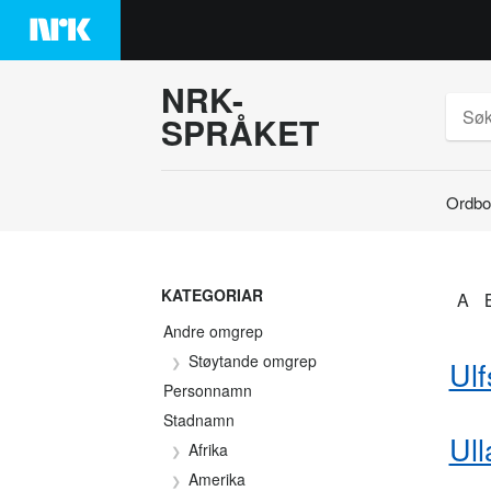
Hopp
til
innhaldet
NRK-
SPRÅKET
Ordbo
Søk
KATEGORIAR
A
Andre omgrep
Støytande omgrep
Ul
Personnamn
Stadnamn
Ull
Afrika
Amerika