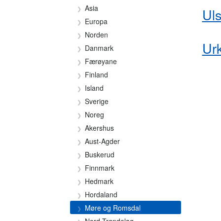
Asia
Uls
Europa
Norden
Ur
Danmark
Færøyane
Finland
Island
Sverige
Noreg
Akershus
Aust-Agder
Buskerud
Finnmark
Hedmark
Hordaland
Møre og Romsdal