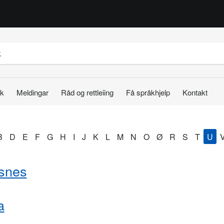
k
Meldingar
Råd og rettleiing
Få språkhjelp
Kontakt
B
D
E
F
G
H
I
J
K
L
M
N
O
Ø
R
S
T
U
fsnes
a