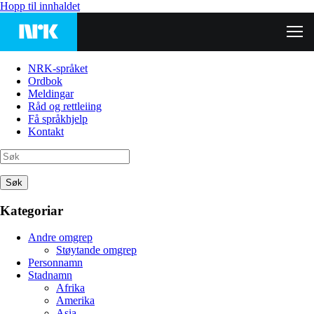
Hopp til innhaldet
NRK-språket
Ordbok
Meldingar
Råd og rettleiing
Få språkhjelp
Kontakt
Søk
Kategoriar
Andre omgrep
Støytande omgrep
Personnamn
Stadnamn
Afrika
Amerika
Asia