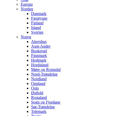
Europa
Norden
Danmark
Færøyane
Finland
Island
Sverige
Noreg
Akershus
Aust-Agder
Buskerud
Finnmark
Hedmark
Hordaland
Møre og Romsdal
Nord-Trøndelag
Nordland
Oppland
Oslo
Østfold
Rogaland
Sogn og Fjordane
Sør-Trøndelag
Telemark