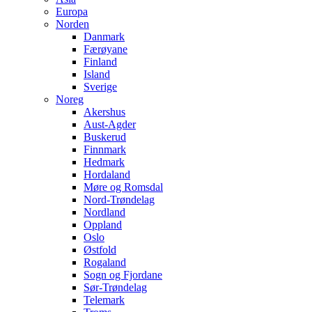
Europa
Norden
Danmark
Færøyane
Finland
Island
Sverige
Noreg
Akershus
Aust-Agder
Buskerud
Finnmark
Hedmark
Hordaland
Møre og Romsdal
Nord-Trøndelag
Nordland
Oppland
Oslo
Østfold
Rogaland
Sogn og Fjordane
Sør-Trøndelag
Telemark