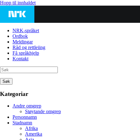
Hopp til innhaldet
NRK-språket
Ordbok
Meldingar
Råd og rettleiing
Få språkhjelp
Kontakt
Søk
Kategoriar
Andre omgrep
Støytande omgrep
Personnamn
Stadnamn
Afrika
Amerika
Asia