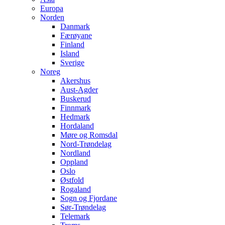
Europa
Norden
Danmark
Færøyane
Finland
Island
Sverige
Noreg
Akershus
Aust-Agder
Buskerud
Finnmark
Hedmark
Hordaland
Møre og Romsdal
Nord-Trøndelag
Nordland
Oppland
Oslo
Østfold
Rogaland
Sogn og Fjordane
Sør-Trøndelag
Telemark