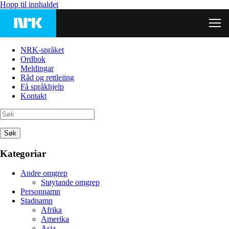
Hopp til innhaldet
NRK-språket
Ordbok
Meldingar
Råd og rettleiing
Få språkhjelp
Kontakt
Søk
Kategoriar
Andre omgrep
Støytande omgrep
Personnamn
Stadnamn
Afrika
Amerika
Asia