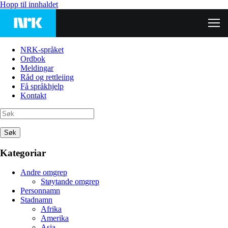
Hopp til innhaldet
NRK-språket
Ordbok
Meldingar
Råd og rettleiing
Få språkhjelp
Kontakt
Søk
Kategoriar
Andre omgrep
Støytande omgrep
Personnamn
Stadnamn
Afrika
Amerika
Asia