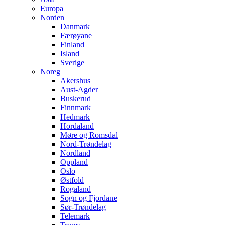
Europa
Norden
Danmark
Færøyane
Finland
Island
Sverige
Noreg
Akershus
Aust-Agder
Buskerud
Finnmark
Hedmark
Hordaland
Møre og Romsdal
Nord-Trøndelag
Nordland
Oppland
Oslo
Østfold
Rogaland
Sogn og Fjordane
Sør-Trøndelag
Telemark