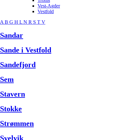
Troms
Vest-Agder
Vestfold
A
B
G
H
L
N
R
S
T
V
Sandar
Sande i Vestfold
Sandefjord
Sem
Stavern
Stokke
Strømmen
Svelvik