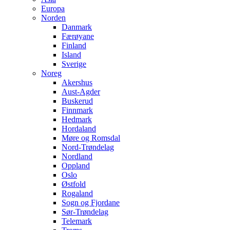
Europa
Norden
Danmark
Færøyane
Finland
Island
Sverige
Noreg
Akershus
Aust-Agder
Buskerud
Finnmark
Hedmark
Hordaland
Møre og Romsdal
Nord-Trøndelag
Nordland
Oppland
Oslo
Østfold
Rogaland
Sogn og Fjordane
Sør-Trøndelag
Telemark