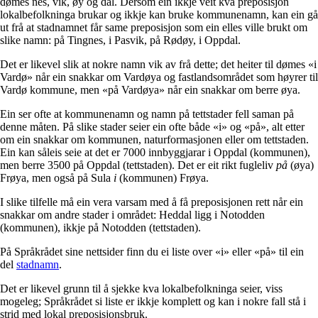
dømes nes, vik, øy og dal. Dersom ein ikkje veit kva preposisjon
lokalbefolkninga brukar og ikkje kan bruke kommunenamn, kan ein gå
ut frå at stadnamnet får same preposisjon som ein elles ville brukt om
slike namn: på Tingnes, i Pasvik, på Rødøy, i Oppdal.
Det er likevel slik at nokre namn vik av frå dette; det heiter til dømes «i
Vardø» når ein snakkar om Vardøya og fastlandsområdet som høyrer til
Vardø kommune, men «på Vardøya» når ein snakkar om berre øya.
Ein ser ofte at kommunenamn og namn på tettstader fell saman på
denne måten. På slike stader seier ein ofte både «i» og «på», alt etter
om ein snakkar om kommunen, naturformasjonen eller om tettstaden.
Ein kan såleis seie at det er 7000 innbyggjarar i Oppdal (kommunen),
men berre 3500 på Oppdal (tettstaden). Det er eit rikt fugleliv
på
(øya)
Frøya, men også på Sula
i
(kommunen) Frøya.
I slike tilfelle må ein vera varsam med å få preposisjonen rett når ein
snakkar om andre stader i området: Heddal ligg i Notodden
(kommunen), ikkje på Notodden (tettstaden).
På Språkrådet sine nettsider finn du ei liste over «i» eller «på» til ein
del
stadnamn
.
Det er likevel grunn til å sjekke kva lokalbefolkninga seier, viss
mogeleg; Språkrådet si liste er ikkje komplett og kan i nokre fall stå i
strid med lokal preposisjonsbruk.