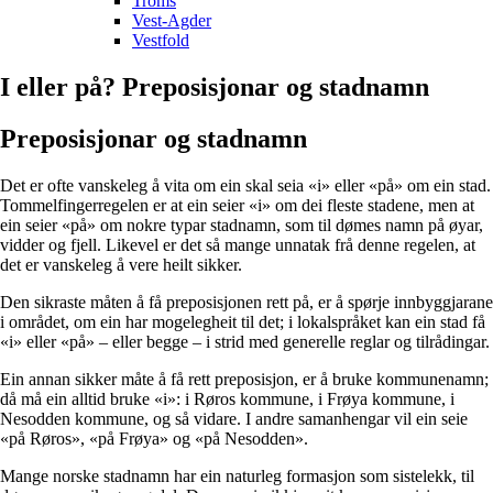
Troms
Vest-Agder
Vestfold
I eller på? Preposisjonar og stadnamn
Preposisjonar og stadnamn
Det er ofte vanskeleg å vita om ein skal seia «i» eller «på» om ein stad.
Tommelfingerregelen er at ein seier «i» om dei fleste stadene, men at
ein seier «på» om nokre typar stadnamn, som til dømes namn på øyar,
vidder og fjell. Likevel er det så mange unnatak frå denne regelen, at
det er vanskeleg å vere heilt sikker.
Den sikraste måten å få preposisjonen rett på, er å spørje innbyggjarane
i området, om ein har mogelegheit til det; i lokalspråket kan ein stad få
«i» eller «på» – eller begge – i strid med generelle reglar og tilrådingar.
Ein annan sikker måte å få rett preposisjon, er å bruke kommunenamn;
då må ein alltid bruke «i»: i Røros kommune, i Frøya kommune, i
Nesodden kommune, og så vidare. I andre samanhengar vil ein seie
«på Røros», «på Frøya» og «på Nesodden».
Mange norske stadnamn har ein naturleg formasjon som sistelekk, til