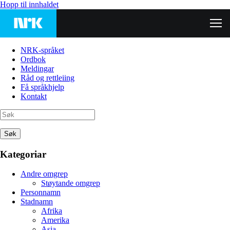
Hopp til innhaldet
NRK-språket
Ordbok
Meldingar
Råd og rettleiing
Få språkhjelp
Kontakt
Søk
Kategoriar
Andre omgrep
Støytande omgrep
Personnamn
Stadnamn
Afrika
Amerika
Asia