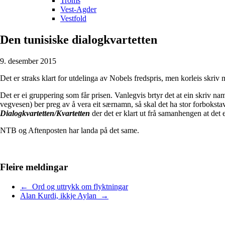
Troms
Vest-Agder
Vestfold
Den tunisiske dialogkvartetten
9. desember 2015
Det er straks klart for utdelinga av Nobels fredspris, men korleis skriv
Det er ei gruppering som får prisen. Vanlegvis brtyr det at ein skriv 
vegvesen) ber preg av å vera eit særnamn, så skal det ha stor forboksta
Dialogkvartetten/Kvartetten
der det er klart ut frå samanhengen at det 
NTB og Aftenposten har landa på det same.
Fleire meldingar
← Ord og uttrykk om flyktningar
Alan Kurdi, ikkje Aylan →