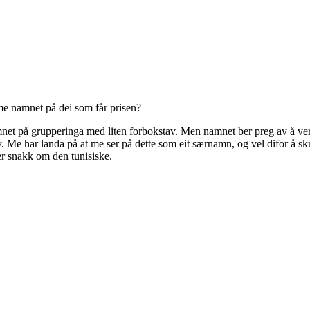
 me namnet på dei som får prisen?
namnet på grupperinga med liten forbokstav. Men namnet ber preg av å ve
v. Me har landa på at me ser på dette som eit særnamn, og vel difor å sk
er snakk om den tunisiske.