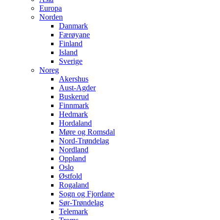
Europa
Norden
Danmark
Færøyane
Finland
Island
Sverige
Noreg
Akershus
Aust-Agder
Buskerud
Finnmark
Hedmark
Hordaland
Møre og Romsdal
Nord-Trøndelag
Nordland
Oppland
Oslo
Østfold
Rogaland
Sogn og Fjordane
Sør-Trøndelag
Telemark