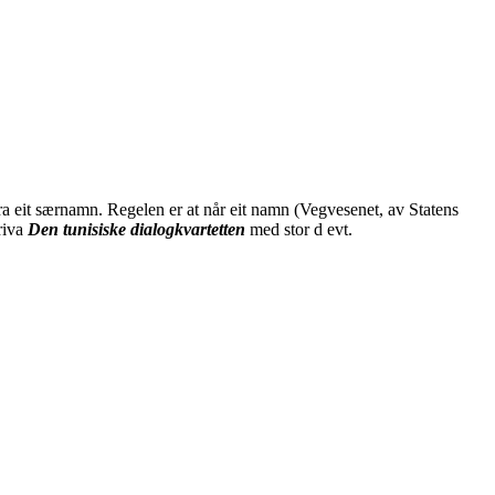
ra eit særnamn. Regelen er at når eit namn (Vegvesenet, av Statens
riva
Den tunisiske dialogkvartetten
med stor d evt.