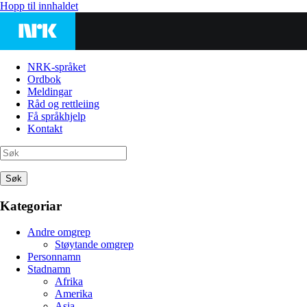
Hopp til innhaldet
NRK-språket
Ordbok
Meldingar
Råd og rettleiing
Få språkhjelp
Kontakt
Søk
Kategoriar
Andre omgrep
Støytande omgrep
Personnamn
Stadnamn
Afrika
Amerika
Asia