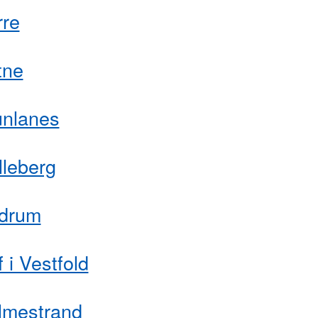
rre
tne
unlanes
lleberg
drum
 i Vestfold
lmestrand