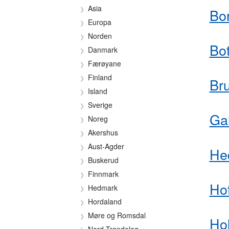
Asia
Bo
Europa
Norden
Bo
Danmark
Færøyane
Finland
Br
Island
Sverige
Ga
Noreg
Akershus
Aust-Agder
He
Buskerud
Finnmark
Hof
Hedmark
Hordaland
Møre og Romsdal
Ho