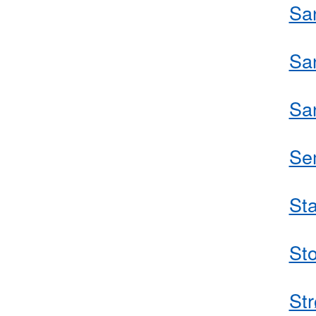
Sa
San
Sa
Se
St
St
St