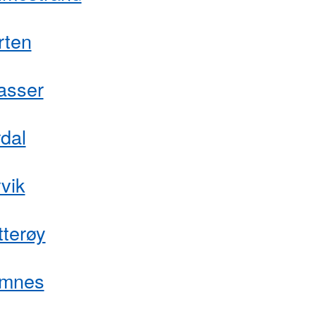
rten
asser
dal
vik
tterøy
mnes