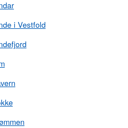
ndar
de i Vestfold
ndefjord
m
avern
okke
rømmen