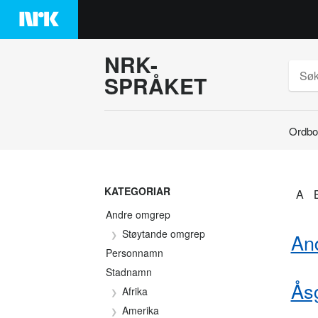
Hopp
til
innhaldet
NRK-
SPRÅKET
Ordbo
Søk
KATEGORIAR
A
Andre omgrep
Støytande omgrep
An
Personnamn
Stadnamn
Ås
Afrika
Amerika