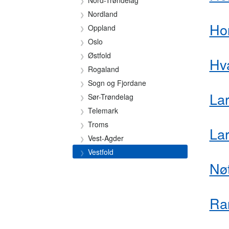
Nord-Trøndelag
Nordland
Ho
Oppland
Oslo
Østfold
Hv
Rogaland
Sogn og Fjordane
Lar
Sør-Trøndelag
Telemark
Troms
Lar
Vest-Agder
Vestfold
Nø
Ra