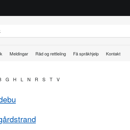
k
Meldingar
Råd og rettleiing
Få språkhjelp
Kontakt
B
G
H
L
N
R
S
T
V
debu
gårdstrand