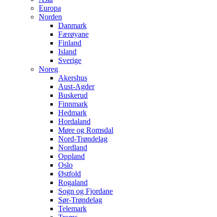
Europa
Norden
Danmark
Færøyane
Finland
Island
Sverige
Noreg
Akershus
Aust-Agder
Buskerud
Finnmark
Hedmark
Hordaland
Møre og Romsdal
Nord-Trøndelag
Nordland
Oppland
Oslo
Østfold
Rogaland
Sogn og Fjordane
Sør-Trøndelag
Telemark