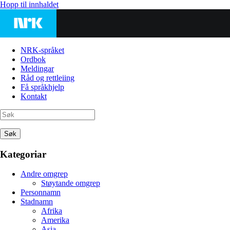
Hopp til innhaldet
NRK-språket
Ordbok
Meldingar
Råd og rettleiing
Få språkhjelp
Kontakt
Søk
Kategoriar
Andre omgrep
Støytande omgrep
Personnamn
Stadnamn
Afrika
Amerika
Asia