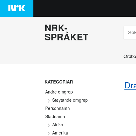
Hopp
til
innhaldet
NRK-
SPRÅKET
Ordbo
Søk
KATEGORIAR
Dr
Andre omgrep
Støytande omgrep
Personnamn
Stadnamn
Afrika
Amerika