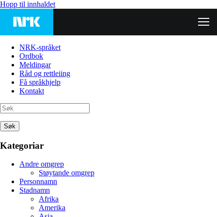
Hopp til innhaldet
NRK-språket
Ordbok
Meldingar
Råd og rettleiing
Få språkhjelp
Kontakt
Søk
Kategoriar
Andre omgrep
Støytande omgrep
Personnamn
Stadnamn
Afrika
Amerika
Asia