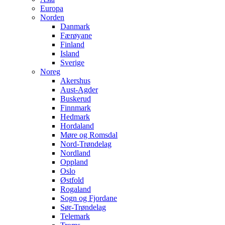
Europa
Norden
Danmark
Færøyane
Finland
Island
Sverige
Noreg
Akershus
Aust-Agder
Buskerud
Finnmark
Hedmark
Hordaland
Møre og Romsdal
Nord-Trøndelag
Nordland
Oppland
Oslo
Østfold
Rogaland
Sogn og Fjordane
Sør-Trøndelag
Telemark