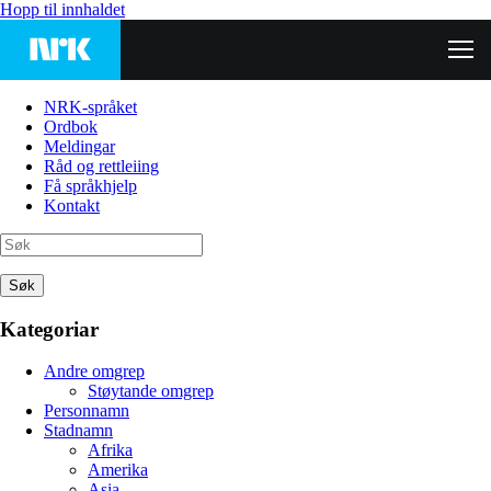
Hopp til innhaldet
NRK-språket
Ordbok
Meldingar
Råd og rettleiing
Få språkhjelp
Kontakt
Søk
Kategoriar
Andre omgrep
Støytande omgrep
Personnamn
Stadnamn
Afrika
Amerika
Asia