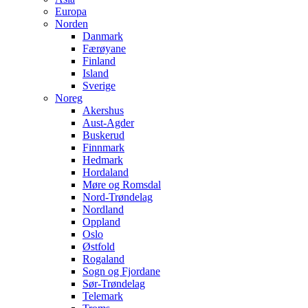
Europa
Norden
Danmark
Færøyane
Finland
Island
Sverige
Noreg
Akershus
Aust-Agder
Buskerud
Finnmark
Hedmark
Hordaland
Møre og Romsdal
Nord-Trøndelag
Nordland
Oppland
Oslo
Østfold
Rogaland
Sogn og Fjordane
Sør-Trøndelag
Telemark