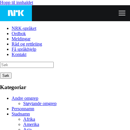
Hopp til innhaldet
NRK-språket
Ordbok
Meldingar
Råd og rettleiing
Få språkhjelp
Kontakt
Søk
Kategoriar
Andre omgrep
Støytande omgrep
Personnamn
Stadnamn
Afrika
Amerika
Asia