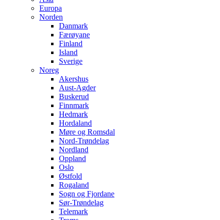
Europa
Norden
Danmark
Færøyane
Finland
Island
Sverige
Noreg
Akershus
Aust-Agder
Buskerud
Finnmark
Hedmark
Hordaland
Møre og Romsdal
Nord-Trøndelag
Nordland
Oppland
Oslo
Østfold
Rogaland
Sogn og Fjordane
Sør-Trøndelag
Telemark