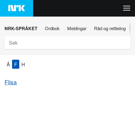
Hopp
til
innhaldet
NRK-SPRÅKET
Ordbok
Meldingar
Råd og rettleiing
Søk
Å
F
H
Flisa