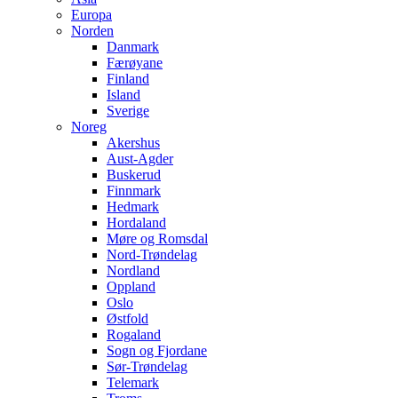
Europa
Norden
Danmark
Færøyane
Finland
Island
Sverige
Noreg
Akershus
Aust-Agder
Buskerud
Finnmark
Hedmark
Hordaland
Møre og Romsdal
Nord-Trøndelag
Nordland
Oppland
Oslo
Østfold
Rogaland
Sogn og Fjordane
Sør-Trøndelag
Telemark