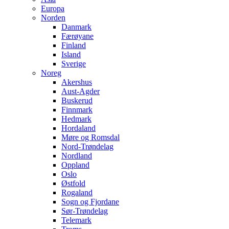
Europa
Norden
Danmark
Færøyane
Finland
Island
Sverige
Noreg
Akershus
Aust-Agder
Buskerud
Finnmark
Hedmark
Hordaland
Møre og Romsdal
Nord-Trøndelag
Nordland
Oppland
Oslo
Østfold
Rogaland
Sogn og Fjordane
Sør-Trøndelag
Telemark