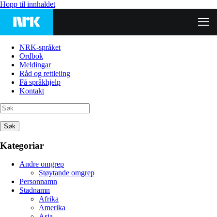
Hopp til innhaldet
NRK-språket
Ordbok
Meldingar
Råd og rettleiing
Få språkhjelp
Kontakt
Søk
Kategoriar
Andre omgrep
Støytande omgrep
Personnamn
Stadnamn
Afrika
Amerika
Asia