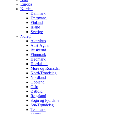
Europa
Norden
Danmark
Færøyane
Finland
Island
Sverige
Noreg
Akershus
Aust-Agder
Buskerud
Finnmark
Hedmark
Hordaland
Møre og Romsdal
Nord-Trøndelag
Nordland
Oppland
Oslo
Østfold
Rogaland
Sogn og Fjordane
Sør-Trøndelag
Telemark