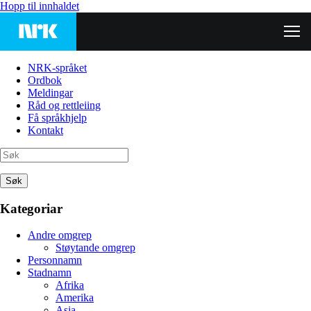
Hopp til innhaldet
NRK-språket
Ordbok
Meldingar
Råd og rettleiing
Få språkhjelp
Kontakt
Søk
Kategoriar
Andre omgrep
Støytande omgrep
Personnamn
Stadnamn
Afrika
Amerika
Asia