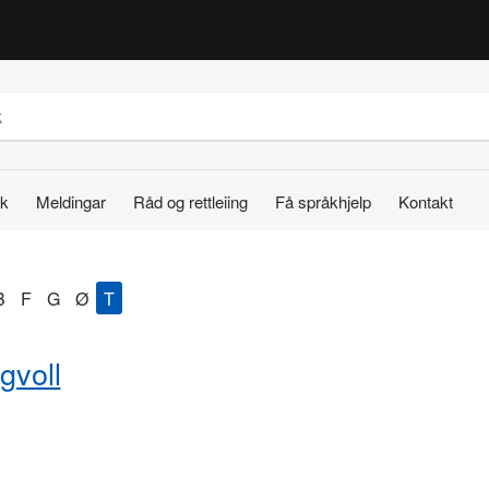
k
Meldingar
Råd og rettleiing
Få språkhjelp
Kontakt
B
F
G
Ø
T
gvoll