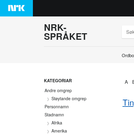
Hopp
til
innhaldet
NRK-
SPRÅKET
Ordbo
Søk
KATEGORIAR
A
Andre omgrep
Støytande omgrep
Tin
Personnamn
Stadnamn
Afrika
Amerika