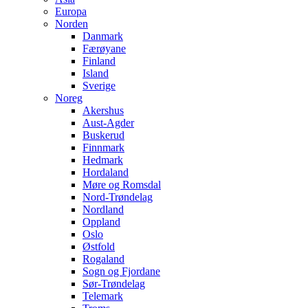
Europa
Norden
Danmark
Færøyane
Finland
Island
Sverige
Noreg
Akershus
Aust-Agder
Buskerud
Finnmark
Hedmark
Hordaland
Møre og Romsdal
Nord-Trøndelag
Nordland
Oppland
Oslo
Østfold
Rogaland
Sogn og Fjordane
Sør-Trøndelag
Telemark