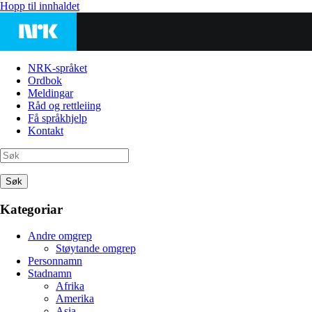
Hopp til innhaldet
NRK-språket
Ordbok
Meldingar
Råd og rettleiing
Få språkhjelp
Kontakt
Søk
Kategoriar
Andre omgrep
Støytande omgrep
Personnamn
Stadnamn
Afrika
Amerika
Asia