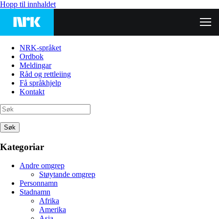
Hopp til innhaldet
NRK-språket
Ordbok
Meldingar
Råd og rettleiing
Få språkhjelp
Kontakt
Søk
Kategoriar
Andre omgrep
Støytande omgrep
Personnamn
Stadnamn
Afrika
Amerika
Asia