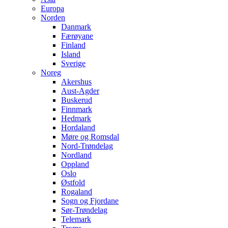
Europa
Norden
Danmark
Færøyane
Finland
Island
Sverige
Noreg
Akershus
Aust-Agder
Buskerud
Finnmark
Hedmark
Hordaland
Møre og Romsdal
Nord-Trøndelag
Nordland
Oppland
Oslo
Østfold
Rogaland
Sogn og Fjordane
Sør-Trøndelag
Telemark