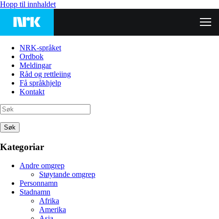
Hopp til innhaldet
NRK-språket
Ordbok
Meldingar
Råd og rettleiing
Få språkhjelp
Kontakt
Søk
Kategoriar
Andre omgrep
Støytande omgrep
Personnamn
Stadnamn
Afrika
Amerika
Asia