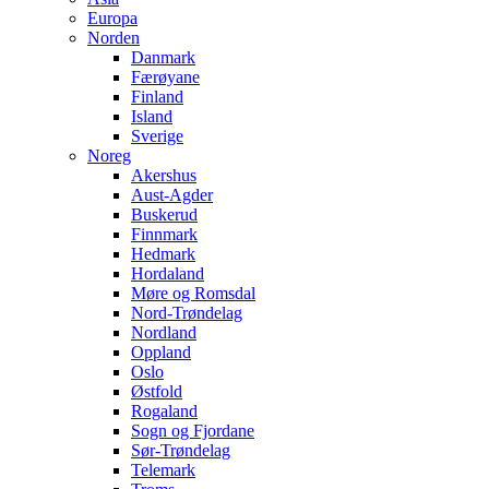
Europa
Norden
Danmark
Færøyane
Finland
Island
Sverige
Noreg
Akershus
Aust-Agder
Buskerud
Finnmark
Hedmark
Hordaland
Møre og Romsdal
Nord-Trøndelag
Nordland
Oppland
Oslo
Østfold
Rogaland
Sogn og Fjordane
Sør-Trøndelag
Telemark