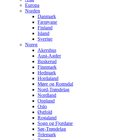
Europa
Norden
Danmark
Færøyane
Finland
Island
Sverige
Noreg
Akershus
Aust-Agder
Buskerud
Finnmark
Hedmark
Hordaland
Møre og Romsdal
Nord-Trøndelag
Nordland
Oppland
Oslo
Østfold
Rogaland
Sogn og Fjordane
Sør-Trøndelag
Telemark