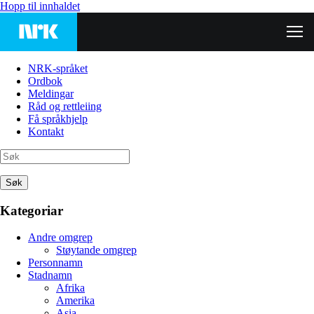
Hopp til innhaldet
NRK-språket
Ordbok
Meldingar
Råd og rettleiing
Få språkhjelp
Kontakt
Søk
Kategoriar
Andre omgrep
Støytande omgrep
Personnamn
Stadnamn
Afrika
Amerika
Asia