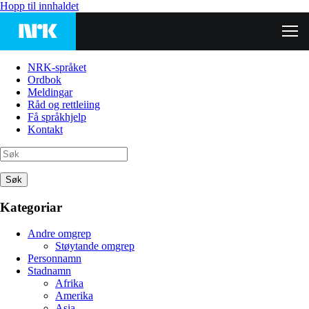
Hopp til innhaldet
NRK-språket
Ordbok
Meldingar
Råd og rettleiing
Få språkhjelp
Kontakt
Søk
Kategoriar
Andre omgrep
Støytande omgrep
Personnamn
Stadnamn
Afrika
Amerika
Asia