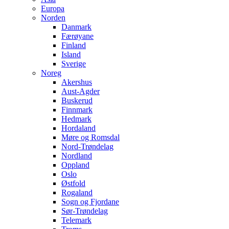
Europa
Norden
Danmark
Færøyane
Finland
Island
Sverige
Noreg
Akershus
Aust-Agder
Buskerud
Finnmark
Hedmark
Hordaland
Møre og Romsdal
Nord-Trøndelag
Nordland
Oppland
Oslo
Østfold
Rogaland
Sogn og Fjordane
Sør-Trøndelag
Telemark