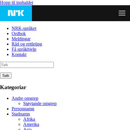
Hopp til innhaldet
NRK-språket
Ordbok
Meldingar
Råd og rettleiing
Få språkhjelp
Kontakt
Søk
Kategoriar
Andre omgrep
Støytande omgrep
Personnamn
Stadnamn
Afrika
Amerika
Asia