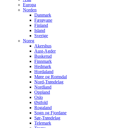
Europa
Norden
Danmark
Færøyane
Finland
Island
Sverige
Noreg
Akershus
Aust-Agder
Buskerud
Finnmark
Hedmark
Hordaland
Møre og Romsdal
Nord-Trøndelag
Nordland
Oppland
Oslo
Østfold
Rogaland
Sogn og Fjordane
Sør-Trøndelag
Telemark