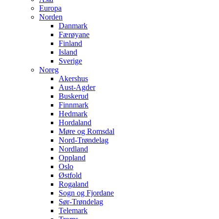
Europa
Norden
Danmark
Færøyane
Finland
Island
Sverige
Noreg
Akershus
Aust-Agder
Buskerud
Finnmark
Hedmark
Hordaland
Møre og Romsdal
Nord-Trøndelag
Nordland
Oppland
Oslo
Østfold
Rogaland
Sogn og Fjordane
Sør-Trøndelag
Telemark