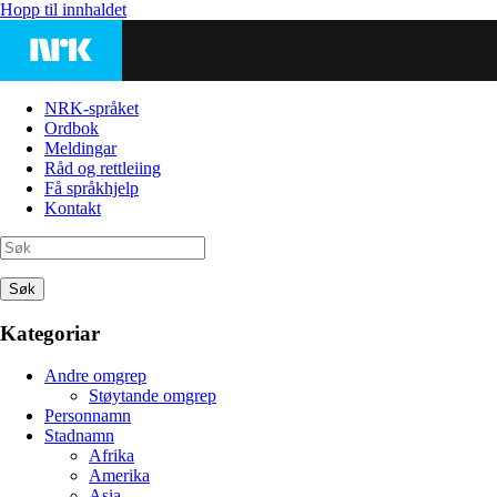
Hopp til innhaldet
NRK-språket
Ordbok
Meldingar
Råd og rettleiing
Få språkhjelp
Kontakt
Søk
Kategoriar
Andre omgrep
Støytande omgrep
Personnamn
Stadnamn
Afrika
Amerika
Asia