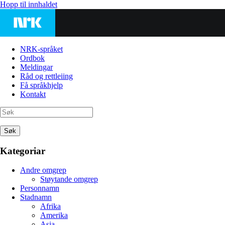
Hopp til innhaldet
NRK-språket
Ordbok
Meldingar
Råd og rettleiing
Få språkhjelp
Kontakt
Søk
Kategoriar
Andre omgrep
Støytande omgrep
Personnamn
Stadnamn
Afrika
Amerika
Asia