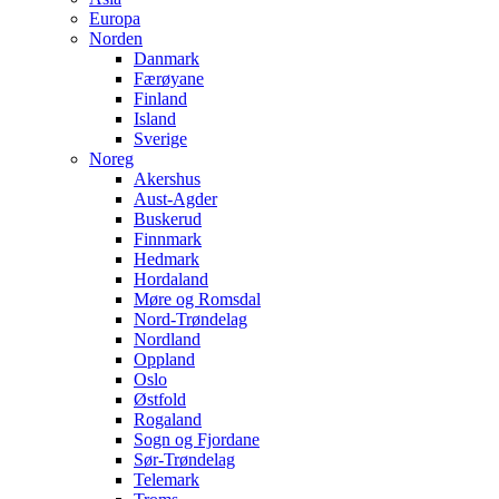
Europa
Norden
Danmark
Færøyane
Finland
Island
Sverige
Noreg
Akershus
Aust-Agder
Buskerud
Finnmark
Hedmark
Hordaland
Møre og Romsdal
Nord-Trøndelag
Nordland
Oppland
Oslo
Østfold
Rogaland
Sogn og Fjordane
Sør-Trøndelag
Telemark