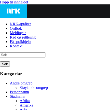
Hopp til innhaldet
NRK-språket
Ordbok
Meldingar
Råd og rettleiing
Få språkhjelp
Kontakt
Søk
Kategoriar
Andre omgrep
Støytande omgrep
Personnamn
Stadnamn
Afrika
Amerika
Asia