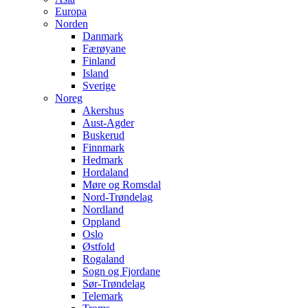
Europa
Norden
Danmark
Færøyane
Finland
Island
Sverige
Noreg
Akershus
Aust-Agder
Buskerud
Finnmark
Hedmark
Hordaland
Møre og Romsdal
Nord-Trøndelag
Nordland
Oppland
Oslo
Østfold
Rogaland
Sogn og Fjordane
Sør-Trøndelag
Telemark