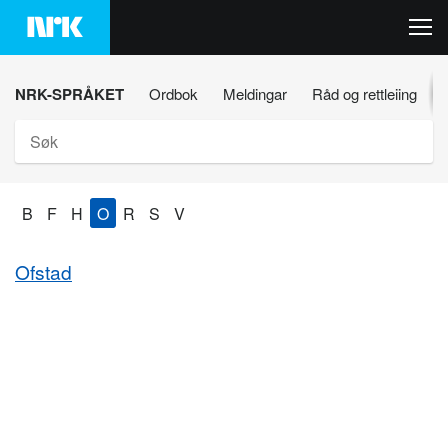
Hopp
til
innhaldet
NRK-SPRÅKET
Ordbok
Meldingar
Råd og rettleiing
Søk
B
F
H
O
R
S
V
Ofstad