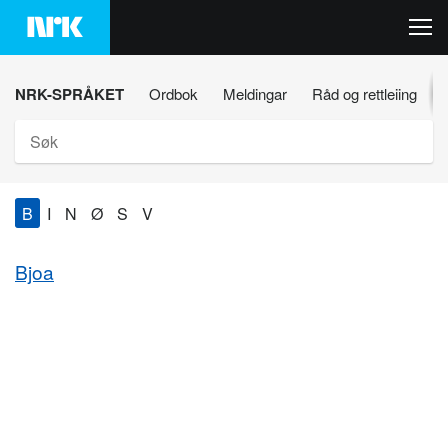
Hopp
til
innhaldet
NRK-SPRÅKET
Ordbok
Meldingar
Råd og rettleiing
Søk
B
I
N
Ø
S
V
Bjoa