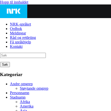
Hopp til innhaldet
NRK-språket
Ordbok
Meldingar
Råd og rettleiing
Få språkhjelp
Kontakt
Søk
Kategoriar
Andre omgrep
Støytande omgrep
Personnamn
Stadnamn
Afrika
Amerika
Asia