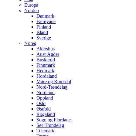
Europa
Norden
Danmark
Færøyane
Finland
Island
Sverige
Noreg
Akershus
Aust-Agder
Buskerud
Finnmark
Hedmark
Hordaland
Møre og Romsdal
Nord-Trøndelag
Nordland
Oppland
Oslo
Østfold
Rogaland
Sogn og Fjordane
Sør-Trøndelag
Telemark