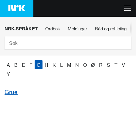
Hopp
til
innhaldet
NRK-SPRÅKET
Ordbok
Meldingar
Råd og rettleiing
Søk
A
B
E
F
G
H
K
L
M
N
O
Ø
R
S
T
V
Y
Grue