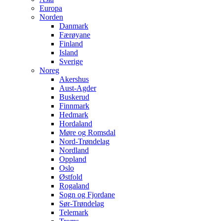
Europa
Norden
Danmark
Færøyane
Finland
Island
Sverige
Noreg
Akershus
Aust-Agder
Buskerud
Finnmark
Hedmark
Hordaland
Møre og Romsdal
Nord-Trøndelag
Nordland
Oppland
Oslo
Østfold
Rogaland
Sogn og Fjordane
Sør-Trøndelag
Telemark