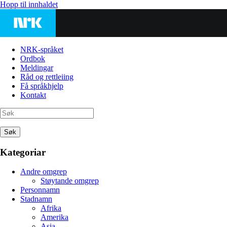
Hopp til innhaldet
NRK-språket
Ordbok
Meldingar
Råd og rettleiing
Få språkhjelp
Kontakt
Søk
Kategoriar
Andre omgrep
Støytande omgrep
Personnamn
Stadnamn
Afrika
Amerika
Asia