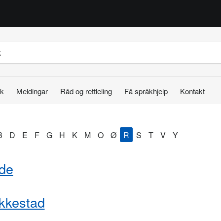
k
Meldingar
Råd og rettleiing
Få språkhjelp
Kontakt
B
D
E
F
G
H
K
M
O
Ø
R
S
T
V
Y
de
kkestad