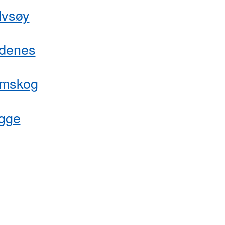
lvsøy
denes
mskog
gge