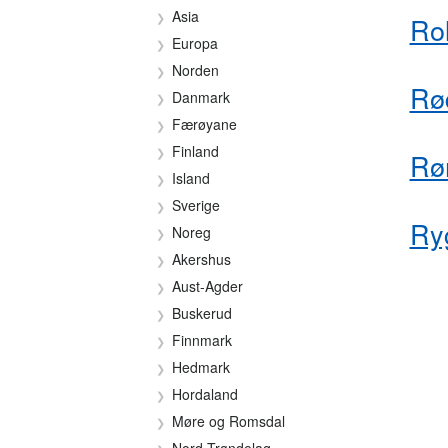
Asia
Ro
Europa
Norden
Rø
Danmark
Færøyane
Finland
Rø
Island
Sverige
Ry
Noreg
Akershus
Aust-Agder
Buskerud
Finnmark
Hedmark
Hordaland
Møre og Romsdal