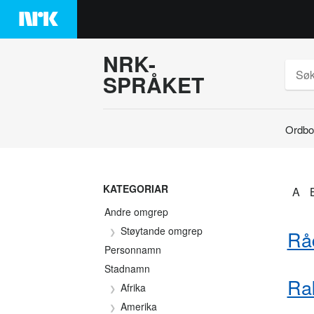
Hopp
til
innhaldet
NRK-
SPRÅKET
Ordbo
Søk
KATEGORIAR
A
Andre omgrep
Støytande omgrep
Rå
Personnamn
Stadnamn
Ra
Afrika
Amerika