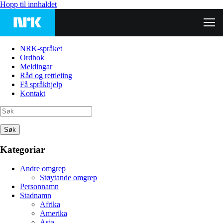
Hopp til innhaldet
NRK-språket
Ordbok
Meldingar
Råd og rettleiing
Få språkhjelp
Kontakt
Søk
Kategoriar
Andre omgrep
Støytande omgrep
Personnamn
Stadnamn
Afrika
Amerika
Asia