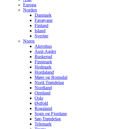
Europa
Norden
Danmark
Færøyane
Finland
Island
Sverige
Noreg
Akershus
Aust-Agder
Buskerud
Finnmark
Hedmark
Hordaland
Møre og Romsdal
Nord-Trøndelag
Nordland
Oppland
Oslo
Østfold
Rogaland
Sogn og Fjordane
Sør-Trøndelag
Telemark