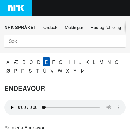
Hopp
til
innhaldet
NRK-SPRÅKET
Ordbok
Meldingar
Råd og rettleiing
Søk
A
Æ
B
C
D
E
F
G
H
I
J
K
L
M
N
O
Ø
P
R
S
T
Ü
V
W
X
Y
Þ
ENDEAVOUR
Romferja Endeavour.