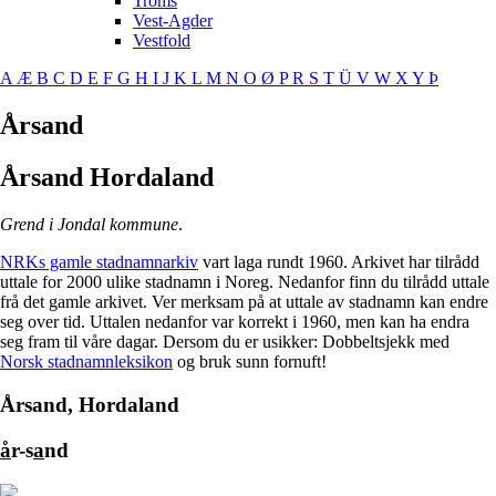
Troms
Vest-Agder
Vestfold
A
Æ
B
C
D
E
F
G
H
I
J
K
L
M
N
O
Ø
P
R
S
T
Ü
V
W
X
Y
Þ
Årsand
Årsand
Hordaland
Grend i Jondal kommune
.
NRKs gamle stadnamnarkiv
vart laga rundt 1960. Arkivet har tilrådd
uttale for 2000 ulike stadnamn i Noreg. Nedanfor finn du tilrådd uttale
frå det gamle arkivet. Ver merksam på at uttale av stadnamn kan endre
seg over tid. Uttalen nedanfor var korrekt i 1960, men kan ha endra
seg fram til våre dagar. Dersom du er usikker: Dobbeltsjekk med
Norsk stadnamnleksikon
og bruk sunn fornuft!
Årsand, Hordaland
å
r-s
a
nd