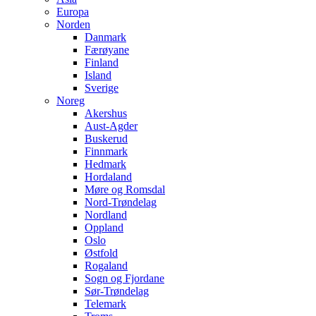
Europa
Norden
Danmark
Færøyane
Finland
Island
Sverige
Noreg
Akershus
Aust-Agder
Buskerud
Finnmark
Hedmark
Hordaland
Møre og Romsdal
Nord-Trøndelag
Nordland
Oppland
Oslo
Østfold
Rogaland
Sogn og Fjordane
Sør-Trøndelag
Telemark