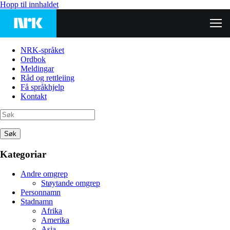
Hopp til innhaldet
NRK-språket
Ordbok
Meldingar
Råd og rettleiing
Få språkhjelp
Kontakt
Søk
Kategoriar
Andre omgrep
Støytande omgrep
Personnamn
Stadnamn
Afrika
Amerika
Asia