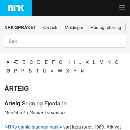
Hopp
til
innhaldet
NRK-SPRÅKET
Ordbok
Meldingar
Råd og rettleiing
Søk
A
Æ
B
C
D
E
F
G
H
I
J
K
L
M
N
O
Ø
P
R
S
T
Ü
V
W
X
Y
Þ
ÅRTEIG
Årteig
Sogn og Fjordane
Gardsbruk i Gaular kommune
.
NRKs gamle stadnamnarkiv
vart laga rundt 1960. Arkivet