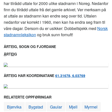
har tilrådd uttale for 2000 ulike stadnamn i Noreg. Nedanfor
finn du tilrådd uttale frå det gamle arkivet. Ver merksam på
at uttale av stadnamn kan endre seg over tid. Uttalen
nedanfor var korrekt i 1960, men kan ha endra seg fram til
våre dagar. Dersom du er usikker: Dobbeltsjekk med
Norsk
stadnamnleksikon
og bruk sunn fornuft!
ÅRTEIG, SOGN OG FJORDANE
Å
RT
EI
G
ÅRTEIG HAR KOORDINATANE
61.31678, 6.03769
RELATERTE OPPFØRINGAR
Bjørvika
Bygstad
Gaular
Mjell
Myrmel