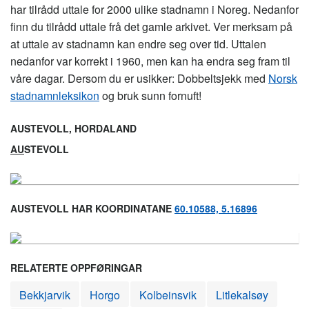
har tilrådd uttale for 2000 ulike stadnamn i Noreg. Nedanfor
finn du tilrådd uttale frå det gamle arkivet. Ver merksam på
at uttale av stadnamn kan endre seg over tid. Uttalen
nedanfor var korrekt i 1960, men kan ha endra seg fram til
våre dagar. Dersom du er usikker: Dobbeltsjekk med
Norsk
stadnamnleksikon
og bruk sunn fornuft!
AUSTEVOLL, HORDALAND
AU
STEVOLL
AUSTEVOLL HAR KOORDINATANE
60.10588, 5.16896
RELATERTE OPPFØRINGAR
Bekkjarvik
Horgo
Kolbeinsvik
Litlekalsøy