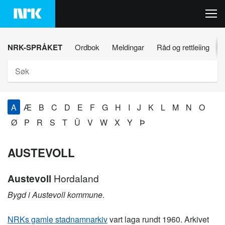
Hopp
til
innhaldet
NRK-SPRÅKET
Ordbok
Meldingar
Råd og rettleiing
Søk
A
Æ
B
C
D
E
F
G
H
I
J
K
L
M
N
O
Ø
P
R
S
T
Ü
V
W
X
Y
Þ
AUSTEVOLL
Austevoll
Hordaland
Bygd i Austevoll kommune
.
NRKs gamle stadnamnarkiv
vart laga rundt 1960. Arkivet