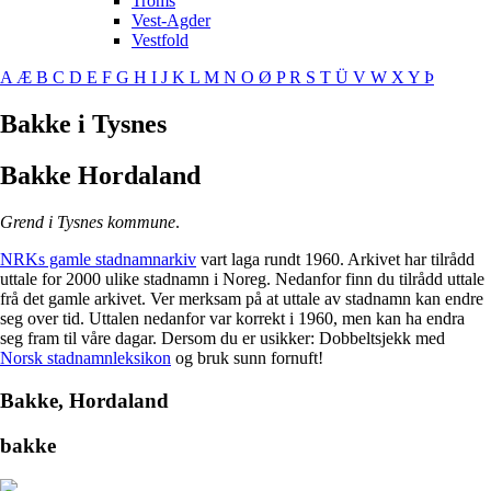
Troms
Vest-Agder
Vestfold
A
Æ
B
C
D
E
F
G
H
I
J
K
L
M
N
O
Ø
P
R
S
T
Ü
V
W
X
Y
Þ
Bakke i Tysnes
Bakke
Hordaland
Grend i Tysnes kommune
.
NRKs gamle stadnamnarkiv
vart laga rundt 1960. Arkivet har tilrådd
uttale for 2000 ulike stadnamn i Noreg. Nedanfor finn du tilrådd uttale
frå det gamle arkivet. Ver merksam på at uttale av stadnamn kan endre
seg over tid. Uttalen nedanfor var korrekt i 1960, men kan ha endra
seg fram til våre dagar. Dersom du er usikker: Dobbeltsjekk med
Norsk stadnamnleksikon
og bruk sunn fornuft!
Bakke, Hordaland
bakke