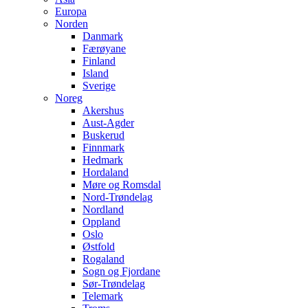
Europa
Norden
Danmark
Færøyane
Finland
Island
Sverige
Noreg
Akershus
Aust-Agder
Buskerud
Finnmark
Hedmark
Hordaland
Møre og Romsdal
Nord-Trøndelag
Nordland
Oppland
Oslo
Østfold
Rogaland
Sogn og Fjordane
Sør-Trøndelag
Telemark