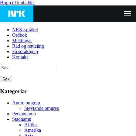
Hopp til innhaldet
NRK-språket
Ordbok
Meldingar
Råd og rettleiing
Få språkhjelp
Kontakt
Søk
Kategoriar
Andre omgrep
Støytande omgrep
Personnamn
Stadnamn
Afrika
Amerika
Asia