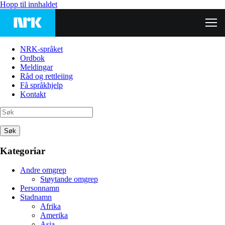
Hopp til innhaldet
NRK-språket
Ordbok
Meldingar
Råd og rettleiing
Få språkhjelp
Kontakt
Søk
Kategoriar
Andre omgrep
Støytande omgrep
Personnamn
Stadnamn
Afrika
Amerika
Asia