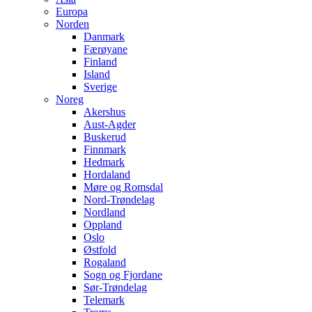
Europa
Norden
Danmark
Færøyane
Finland
Island
Sverige
Noreg
Akershus
Aust-Agder
Buskerud
Finnmark
Hedmark
Hordaland
Møre og Romsdal
Nord-Trøndelag
Nordland
Oppland
Oslo
Østfold
Rogaland
Sogn og Fjordane
Sør-Trøndelag
Telemark