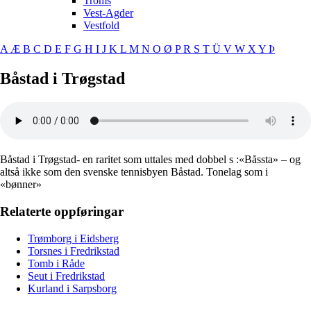
Troms
Vest-Agder
Vestfold
A
Æ
B
C
D
E
F
G
H
I
J
K
L
M
N
O
Ø
P
R
S
T
Ü
V
W
X
Y
Þ
Båstad i Trøgstad
Båstad i Trøgstad- en raritet som uttales med dobbel s :«Båssta» – og
altså ikke som den svenske tennisbyen Båstad. Tonelag som i
«bønner»
Relaterte oppføringar
Trømborg i Eidsberg
Torsnes i Fredrikstad
Tomb i Råde
Seut i Fredrikstad
Kurland i Sarpsborg