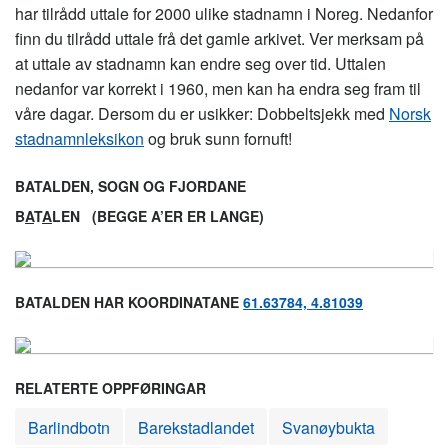
har tilrådd uttale for 2000 ulike stadnamn i Noreg. Nedanfor
finn du tilrådd uttale frå det gamle arkivet. Ver merksam på
at uttale av stadnamn kan endre seg over tid. Uttalen
nedanfor var korrekt i 1960, men kan ha endra seg fram til
våre dagar. Dersom du er usikker: Dobbeltsjekk med
Norsk
stadnamnleksikon
og bruk sunn fornuft!
BATALDEN, SOGN OG FJORDANE
B
A
T
A
LEN
(BEGGE A’ER ER LANGE)
BATALDEN HAR KOORDINATANE
61.63784, 4.81039
RELATERTE OPPFØRINGAR
Barlindbotn
Barekstadlandet
Svanøybukta