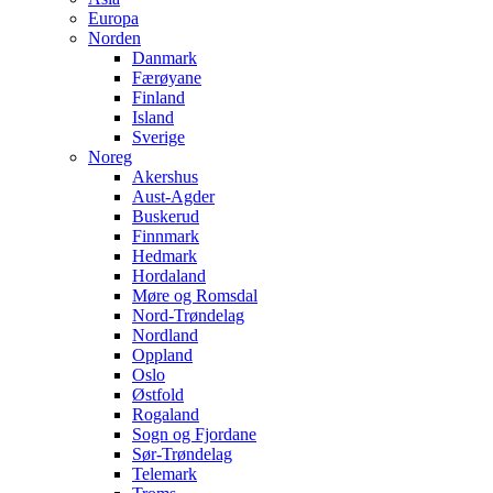
Europa
Norden
Danmark
Færøyane
Finland
Island
Sverige
Noreg
Akershus
Aust-Agder
Buskerud
Finnmark
Hedmark
Hordaland
Møre og Romsdal
Nord-Trøndelag
Nordland
Oppland
Oslo
Østfold
Rogaland
Sogn og Fjordane
Sør-Trøndelag
Telemark