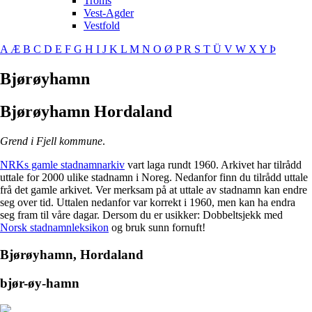
Troms
Vest-Agder
Vestfold
A
Æ
B
C
D
E
F
G
H
I
J
K
L
M
N
O
Ø
P
R
S
T
Ü
V
W
X
Y
Þ
Bjørøyhamn
Bjørøyhamn
Hordaland
Grend i Fjell kommune
.
NRKs gamle stadnamnarkiv
vart laga rundt 1960. Arkivet har tilrådd
uttale for 2000 ulike stadnamn i Noreg. Nedanfor finn du tilrådd uttale
frå det gamle arkivet. Ver merksam på at uttale av stadnamn kan endre
seg over tid. Uttalen nedanfor var korrekt i 1960, men kan ha endra
seg fram til våre dagar. Dersom du er usikker: Dobbeltsjekk med
Norsk stadnamnleksikon
og bruk sunn fornuft!
Bjørøyhamn, Hordaland
bjør-øy-hamn