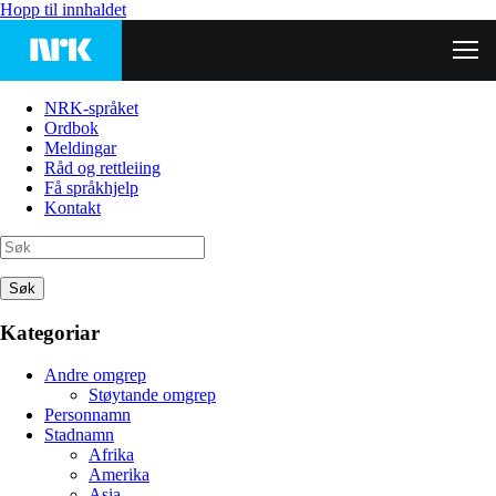
Hopp til innhaldet
NRK-språket
Ordbok
Meldingar
Råd og rettleiing
Få språkhjelp
Kontakt
Søk
Kategoriar
Andre omgrep
Støytande omgrep
Personnamn
Stadnamn
Afrika
Amerika
Asia