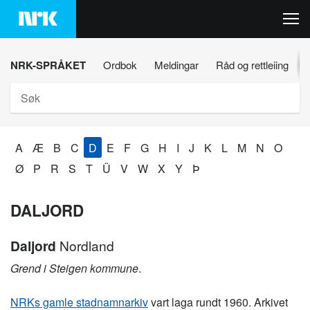
Hopp
til
innhaldet
NRK-SPRÅKET
Ordbok
Meldingar
Råd og rettleiing
Søk
A
Æ
B
C
D
E
F
G
H
I
J
K
L
M
N
O
Ø
P
R
S
T
Ü
V
W
X
Y
Þ
DALJORD
Daljord
Nordland
Grend i Steigen kommune
.
NRKs gamle stadnamnarkiv
vart laga rundt 1960. Arkivet