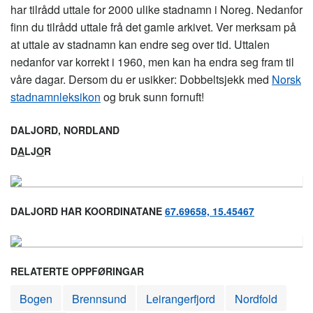
har tilrådd uttale for 2000 ulike stadnamn i Noreg. Nedanfor
finn du tilrådd uttale frå det gamle arkivet. Ver merksam på
at uttale av stadnamn kan endre seg over tid. Uttalen
nedanfor var korrekt i 1960, men kan ha endra seg fram til
våre dagar. Dersom du er usikker: Dobbeltsjekk med
Norsk
stadnamnleksikon
og bruk sunn fornuft!
DALJORD, NORDLAND
D
A
LJ
O
R
DALJORD HAR KOORDINATANE
67.69658, 15.45467
RELATERTE OPPFØRINGAR
Bogen
Brennsund
Leirangerfjord
Nordfold