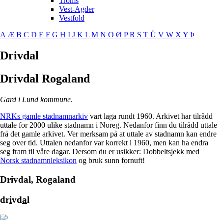
Troms
Vest-Agder
Vestfold
A
Æ
B
C
D
E
F
G
H
I
J
K
L
M
N
O
Ø
P
R
S
T
Ü
V
W
X
Y
Þ
Drivdal
Drivdal
Rogaland
Gard i Lund kommune
.
NRKs gamle stadnamnarkiv
vart laga rundt 1960. Arkivet har tilrådd
uttale for 2000 ulike stadnamn i Noreg. Nedanfor finn du tilrådd uttale
frå det gamle arkivet. Ver merksam på at uttale av stadnamn kan endre
seg over tid. Uttalen nedanfor var korrekt i 1960, men kan ha endra
seg fram til våre dagar. Dersom du er usikker: Dobbeltsjekk med
Norsk stadnamnleksikon
og bruk sunn fornuft!
Drivdal, Rogaland
dr
i
vd
a
l