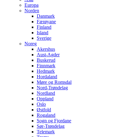
Europa
Norden
Danmark
Færøyane
Finland
Island
Sverige
Noreg
Akershus
Aust-Agder
Buskerud
Finnmark
Hedmark
Hordaland
Møre og Romsdal
Nord-Trøndelag
Nordland
Oppland
Oslo
Østfold
Rogaland
Sogn og Fjordane
Sør-Trøndelag
Telemark