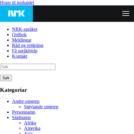
Hopp til innhaldet
NRK-språket
Ordbok
Meldingar
Råd og rettleiing
Få språkhjelp
Kontakt
Søk
Kategoriar
Andre omgrep
Støytande omgrep
Personnamn
Stadnamn
Afrika
Amerika
Asia