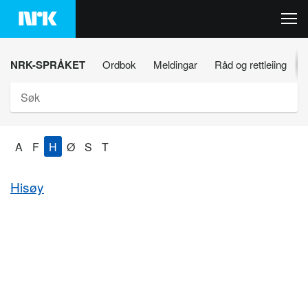
Hopp
til
innhaldet
NRK-SPRÅKET
Ordbok
Meldingar
Råd og rettleiing
Søk
A
F
H
Ø
S
T
Hisøy