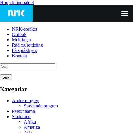
Hopp til innhaldet
NRK-språket
Ordbok
Meldingar
Råd og rettleiing
Få språkhjelp
Kontakt
Søk
Kategoriar
Andre omgrep
Støytande omgrep
Personnamn
Stadnamn
Afrika
Amerika
Asia