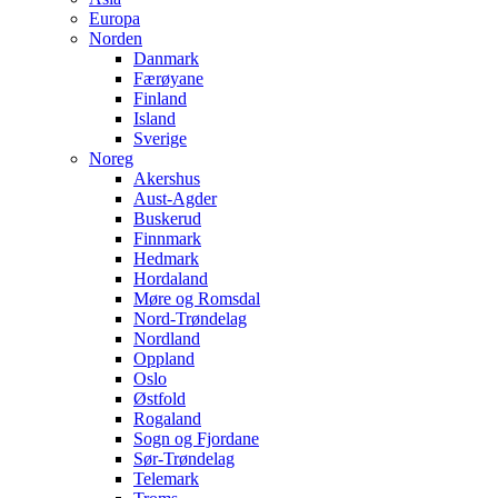
Europa
Norden
Danmark
Færøyane
Finland
Island
Sverige
Noreg
Akershus
Aust-Agder
Buskerud
Finnmark
Hedmark
Hordaland
Møre og Romsdal
Nord-Trøndelag
Nordland
Oppland
Oslo
Østfold
Rogaland
Sogn og Fjordane
Sør-Trøndelag
Telemark